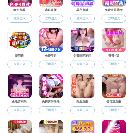
监督举报
清廉材化
举报电话：0574-8
宣教园地
电子邮箱：
chxy
监督举报
地址：
国内自拍 
邮编：
315211